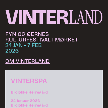
Skip to content
FYN OG ØERNES
KULTURFESTIVAL I MØRKET
24 JAN - 7 FEB
2026
OM VINTERLAND
VINTERSPA
Broløkke Herregård
24 Januar 2026
Broløkke Herregård