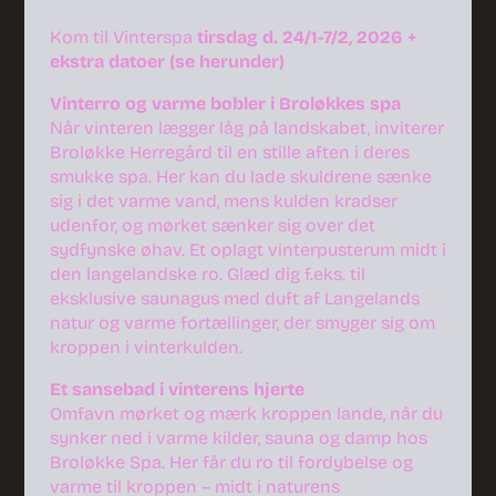
Kom til Vinterspa
tirsdag d. 24/1-7/2, 2026 +
ekstra datoer (se herunder)
Vinterro og varme bobler i Broløkkes spa
Når vinteren lægger låg på landskabet, inviterer
Broløkke Herregård til en stille aften i deres
smukke spa. Her kan du lade skuldrene sænke
sig i det varme vand, mens kulden kradser
udenfor, og mørket sænker sig over det
sydfynske øhav. Et oplagt vinterpusterum midt i
den langelandske ro. Glæd dig f.eks. til
eksklusive saunagus med duft af Langelands
natur og varme fortællinger, der smyger sig om
kroppen i vinterkulden.
Et sansebad i vinterens hjerte
Omfavn mørket og mærk kroppen lande, når du
synker ned i varme kilder, sauna og damp hos
Broløkke Spa. Her får du ro til fordybelse og
varme til kroppen – midt i naturens