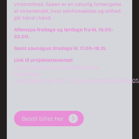
vinterstilhed. Spaen er en naturlig forlængelse
af vinterlandet, hvor selvforkælelse og stilhed
går hånd i hånd.
Aftenspa fredage og lørdage fra kl. 19.00-
22.00.
Samt saunagus tirsdage kl. 17.00-18.15.
Link til projektet/eventet:
https://brolokke.dk/ophold/dagsspa-
saunagus/?
_gl=1*17bu3l6*_up*MQ..*_ga*MzAzNjU3NzI3LjE3Nj
Bestil billet her