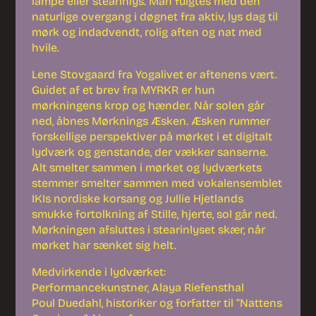
lampe eller stearinlys. Man fulgtes med den
naturlige overgang i døgnet fra aktiv, lys dag til
mørk og indadvendt, rolig aften og nat med
hvile.
Lene Stovgaard fra Yogalivet er aftenens vært.
Guidet af et brev fra MYRKR er hun
mørkningens krop og hænder. Når solen går
ned, åbnes Mørknings Æsken. Æsken rummer
forskellige perspektiver på mørket i et digitalt
lydværk og genstande, der vækker sanserne.
Alt smelter sammen i mørket og lydværkets
stemmer smelter sammen med vokalensemblet
IKIs nordiske korsang og Jullie Hjetlands
smukke fortolkning af Stille, hjerte, sol går ned.
Mørkningen afsluttes i stearinlyset skær, når
mørket har sænket sig helt.
Medvirkende i lydværket:
Performancekunstner, Alaya Riefensthal
Poul Duedahl, historiker og forfatter til “Nattens