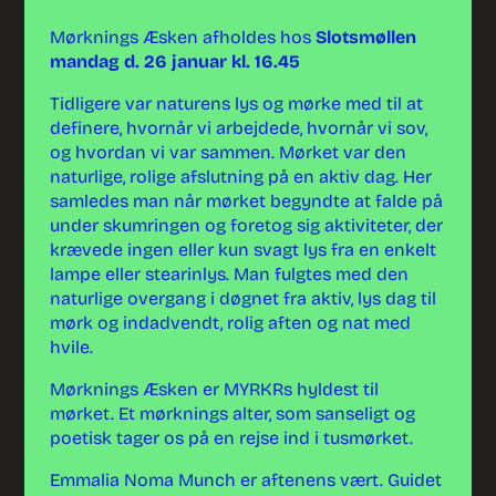
Mørknings Æsken afholdes hos
Slotsmøllen
mandag d. 26 januar kl. 16.45
Tidligere var naturens lys og mørke med til at
definere, hvornår vi arbejdede, hvornår vi sov,
og hvordan vi var sammen. Mørket var den
naturlige, rolige afslutning på en aktiv dag. Her
samledes man når mørket begyndte at falde på
under skumringen og foretog sig aktiviteter, der
krævede ingen eller kun svagt lys fra en enkelt
lampe eller stearinlys. Man fulgtes med den
naturlige overgang i døgnet fra aktiv, lys dag til
mørk og indadvendt, rolig aften og nat med
hvile.
Mørknings Æsken er MYRKRs hyldest til
mørket. Et mørknings alter, som sanseligt og
poetisk tager os på en rejse ind i tusmørket.
Emmalia Noma Munch er aftenens vært. Guidet