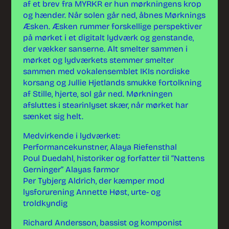
af et brev fra MYRKR er hun mørkningens krop
og hænder. Når solen går ned, åbnes Mørknings
Æsken. Æsken rummer forskellige perspektiver
på mørket i et digitalt lydværk og genstande,
der vækker sanserne. Alt smelter sammen i
mørket og lydværkets stemmer smelter
sammen med vokalensemblet IKIs nordiske
korsang og Jullie Hjetlands smukke fortolkning
af Stille, hjerte, sol går ned. Mørkningen
afsluttes i stearinlyset skær, når mørket har
sænket sig helt.
Medvirkende i lydværket:
Performancekunstner, Alaya Riefensthal
Poul Duedahl, historiker og forfatter til “Nattens
Gerninger” Alayas farmor
Per Tybjerg Aldrich, der kæmper mod
lysforurening Annette Høst, urte- og
troldkyndig
Richard Andersson, bassist og komponist