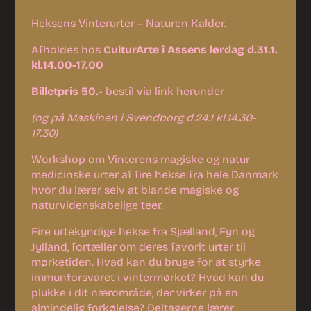
Heksens Vinterurter – Naturen Kalder.
Afholdes hos
CulturArte i Assens lørdag d.31.1.
kl.14.00-17.00
Billetpris 50.-
bestil via link herunder
(og på Maskinen i Svendborg d.24.1 kl.14.30-
17.30)
Workshop om Vinterens magiske og natur
medicinske urter af fire hekse fra hele Danmark
hvor du lærer selv at blande magiske og
naturvidenskabelige teer.
Fire urtekyndige hekse fra Sjælland, Fyn og
Jylland, fortæller om deres favorit urter til
mørketiden. Hvad kan du bruge for at styrke
immunforsvaret i vintermørket? Hvad kan du
plukke i dit nærområde, der virker på en
almindelig forkølelse? Deltagerne lærer