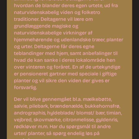
hvordan de blander deres egen urtete, ud fra
naturvidenskabelig viden og folketro
traditioner. Deltagerne vil lære om
grundlæggende magiske og
naturvidenskabelige virkninger af
hjemmehørende og udenlandske træer, planter
og urter. Deltagerne får deres egne
teblandinger med hjem, samt anbefalinger til
hvad de kan sanke i deres lokalområde hen
over vinteren og foråret. En af de urtekyndige
er pensioneret gartner med speciale i giftige
planter og vil sikre den viden der gives er
forsvarlig.
Der vil blive gennemgået bl.a. mælkebøtte,
salvie, pilebark, brændenælde, bukkehornsfrø,
andrographis, hyldeblade/ blomst/ bær, timian,
vejbred, skovmærke, citronmelisse, gyldenris,
rødkløver m.m. Har du spørgsmål til andre
urter/ planter, så spørg endelig løs på