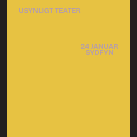
USYNLIGT TEATER
24 JANUAR
SYDFYN