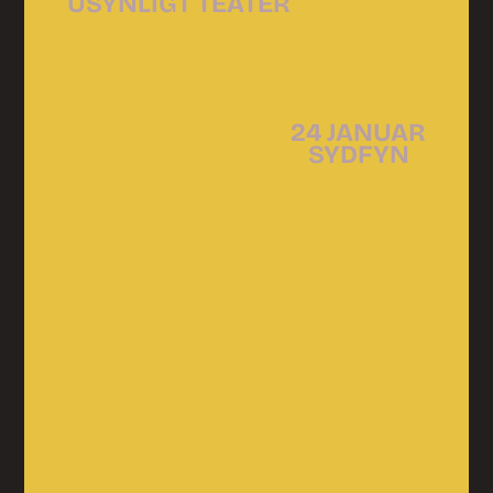
USYNLIGT TEATER
24 JANUAR
SYDFYN