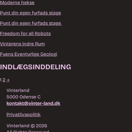
Moderne hekse
Pynt din egen fyrfads stage
Pynt din egen fyrfads stage
Freedom for all Robots
Vinterens Indre Rum
Fyens Eventyrlige Geologi
INDLÆGSINDDELING
1
2
→
Vinterland
5000 Odense C
kontakt@vinter-land.dk
Privatlivspolitik
Vinterland © 2026