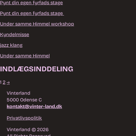
Pynt din egen fyrfads stage
Pynt din egen fyrfads stage
Under samme Himmel workshop
Kyndelmisse
jazz klang
Under samme Himmel
INDLÆGSINDDELING
1
2
→
Vinterland
5000 Odense C
kontakt@vinter-land.dk
Privatlivspolitik
Vinterland © 2026