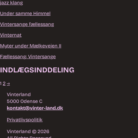
jazz klang
Under samme Himmel
Vintersange fællessang
Vinternat
Myter under Mælkevejen II
Fællessang: Vintersange
INDLÆGSINDDELING
1
2
→
Vinterland
5000 Odense C
kontakt@vinter-land.dk
Privatlivspolitik
Vinterland © 2026